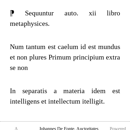
⁋ Sequuntur auto. xii libro
metaphysices.
Num tantum est caelum id est mundus
et non plures Primum principium extra
se non
In separatis a materia idem est
intelligens et intellectum itelligit.
Talis est intellectus in nobis ad
A
Johannes De Fonte
,
Auctoritates
Powered