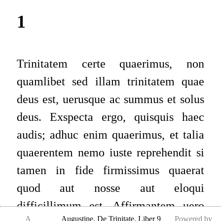
1
Trinitatem certe quaerimus, non
quamlibet sed illam trinitatem quae
deus est, uerusque ac summus et solus
deus. Exspecta ergo, quisquis haec
audis; adhuc enim quaerimus, et talia
quaerentem nemo iuste reprehendit si
tamen in fide firmissimus quaerat
quod aut nosse aut eloqui
difficillimum est. Affirmantem uero
A
Augustine
,
De Trinitate, Liber 9
Powered by