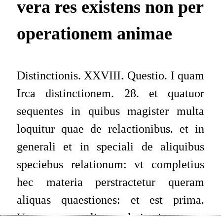
vera res existens non per
operationem animae
Distinctionis. XXVIII. Questio. I quam
Irca distinctionem. 28. et quatuor
sequentes in quibus magister multa
loquitur quae de relactionibus. et in
generali et in speciali de aliquibus
speciebus relationum: vt completius
hec materia perstractetur queram
aliquas quaestiones: et est prima.
Utrum quaen aliqua relatio sit vna res