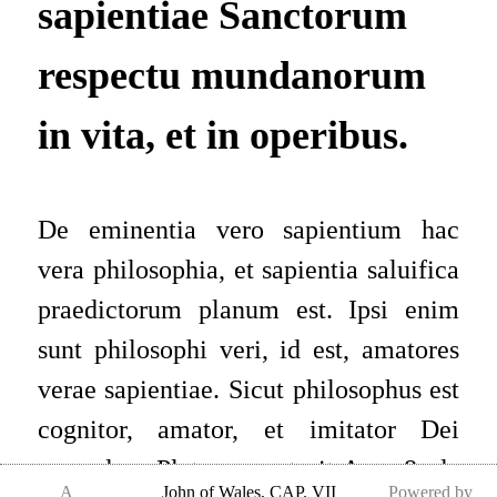
sapientiae Sanctorum
respectu mundanorum
in vita, et in operibus.
De eminentia vero sapientium hac
vera philosophia, et sapientia saluifica
praedictorum planum est. Ipsi enim
sunt philosophi veri, id est, amatores
verae sapientiae. Sicut philosophus est
cognitor, amator, et imitator Dei
secundum Platonem, vt ait Aug. 8. de
A
John of Wales
,
CAP. VII
Powered by