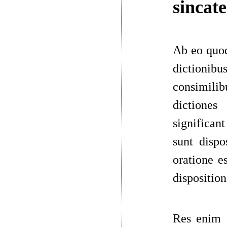
sincat
Ab eo quo
dictionibu
consimilib
dictiones
significant
sunt dispo
oratione e
disposition
Res
enim d