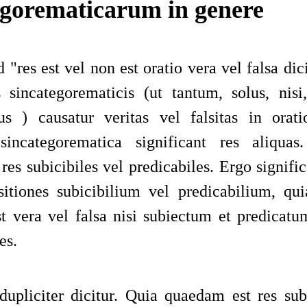
egorematicarum in genere
d
"
res est vel non est oratio vera vel falsa dic
s sincategorematicis (ut
tantum
,
solus
,
nisi
us
) causatur veritas vel falsitas in orat
 sincategorematica significant res aliqua
 res subicibiles vel predicabiles. Ergo signifi
sitiones subicibilium vel
predicabilium
, qui
st vera vel falsa nisi subiectum et predicat
es.
upliciter dicitur. Quia quaedam est res subi