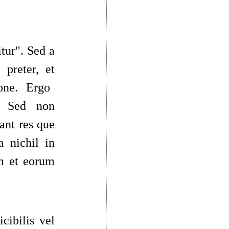
itur
"
. Sed a
,
preter
, et
ione. Ergo
s. Sed non
cant res que
a nichil in
um et eorum
cibilis vel