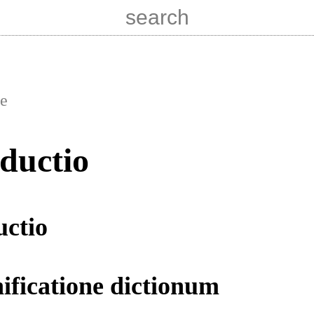
e
ductio
uctio
nificatione dictionum