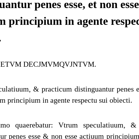
uantur penes esse, et non esse
m principium in agente respec
.
BETVM DECJMVMQVJNTVM.
ulatiuum, & practicum distinguantur penes 
m principium in agente respectu sui obiecti.
imo quaerebatur: Vtrum speculatiuum, &
tur penes esse & non esse actiuum principium