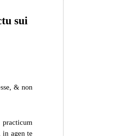
tu sui
esse, & non
 practicum
 in agen te