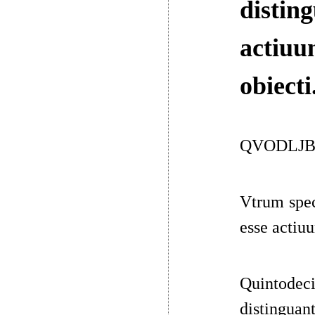
disting
actiuu
obiecti
QVODLJ
Vtrum spec
esse actiuu
Quintodec
distinguan