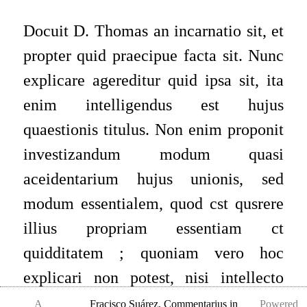
Docuit D. Thomas an incarnatio sit, et
propter quid praecipue facta sit. Nunc
explicare agereditur quid ipsa sit, ita
enim intelligendus est hujus
quaestionis titulus. Non enim proponit
investizandum modum quasi
aceidentarium hujus unionis, sed
modum essentialem, quod cst qusrere
illius propriam essentiam ct
quidditatem ; quoniam vero hoc
explicari non potest, nisi intellecto
prius termino ex ipsa unione
A
Fracisco Suárez
,
Commentarius in
Powered