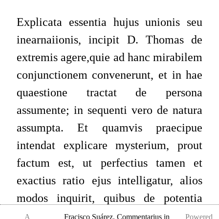
Explicata essentia hujus unionis seu
inearnaiionis, incipit D. Thomas de
extremis agere,quie ad hanc mirabilem
conjunctionem convenerunt, et in hae
quaestione tractat de persona
assumente; in sequenti vero de natura
assumpta. Et quamvis praecipue
intendat explicare mysterium, prout
factum est, ut perfectius tamen et
exactius ratio ejus intelligatur, alios
modos inquirit, quibus de potentia
absoluta fieri posset, et haec sunt duo
A
Fracisco Suárez
,
Commentarius in
Powered