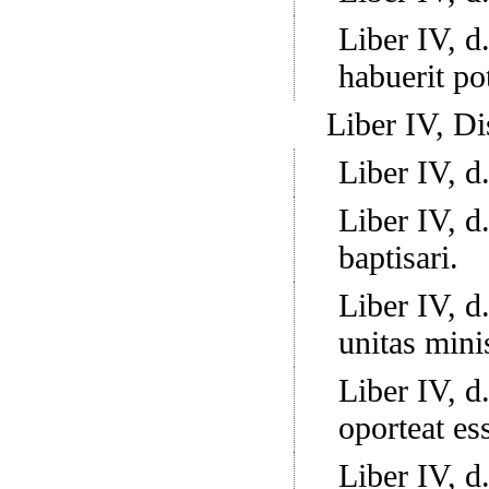
Liber IV, d.
habuerit po
Liber IV, Di
Liber IV, d.
Liber IV, d.
baptisari.
Liber IV, d.
unitas minis
Liber IV, d.
oporteat es
Liber IV, d.