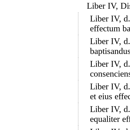
Liber IV, Di
Liber IV, d.
effectum b
Liber IV, d.
baptisandus
Liber IV, d.
consenciens
Liber IV, d.
et eius eff
Liber IV, d.
equaliter e