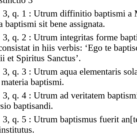
 3, q. 1
:
Utrum diffinitio baptismi a 
ta baptismi sit bene assignata.
 3, q. 2
:
Utrum integritas forme bapt
consistat in hiis verbis: ‘Ego te bapti
lii et Spiritus Sanctus’.
 3, q. 3
:
Utrum aqua elementaris sola
materia baptismi.
 3, q. 4
:
Utrum ad veritatem baptismi
sio baptisandi.
 3, q. 5
:
Utrum baptismus fuerit an[te
nstitutus.