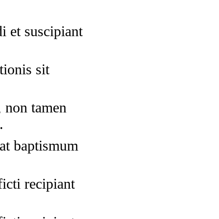
i et suscipiant
ionis sit
, non tamen
.
iat baptismum
cti recipiant