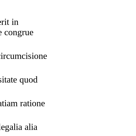
rit in
e congrue
ircumcisione
sitate quod
tiam ratione
egalia alia