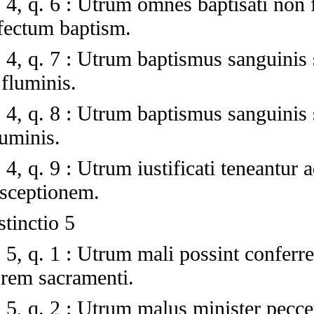
 4, q. 6
:
Utrum omnes baptisati non fi
ffectum baptism.
 4, q. 7
:
Utrum baptismus sanguinis 
fluminis.
 4, q. 8
:
Utrum baptismus sanguinis s
uminis.
 4, q. 9
:
Utrum iustificati teneantur 
usceptionem.
stinctio 5
 5, q. 1
:
Utrum mali possint conferr
 rem sacramenti.
 5, q. 2
:
Utrum malus minister pecce