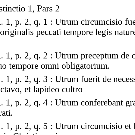
stinctio 1, Pars 2
. 1, p. 2, q. 1
:
Utrum circumcisio fue
riginalis peccati tempore legis natur
. 1, p. 2, q. 2
:
Utrum preceptum de c
suo tempore omni obligatorium.
. 1, p. 2, q. 3
:
Utrum fuerit de neces
octavo, et lapideo cultro
. 1, p. 2, q. 4
:
Utrum conferebant gra
ati.
. 1, p. 2, q. 5
:
Utrum circumcisio et l