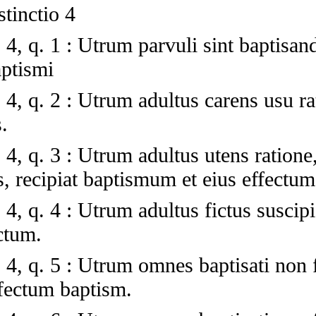
stinctio 4
 4, q. 1
:
Utrum parvuli sint baptisand
aptismi
 4, q. 2
:
Utrum adultus carens usu rat
.
 4, q. 3
:
Utrum adultus utens ratione
, recipiat baptismum et eius effectum
 4, q. 4
:
Utrum adultus fictus suscip
ectum.
 4, q. 5
:
Utrum omnes baptisati non fi
ffectum baptism.