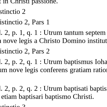
 in Christi passione.
stinctio 2
stinctio 2, Pars 1
. 2, p. 1, q. 1
:
Utrum tantum septem 
 nove legis a Christo Domino institut
stinctio 2, Pars 2
. 2, p. 2, q. 1
:
Utrum baptismus Iohan
m nove legis conferens gratiam ratio
. 2, p. 2, q. 2
:
Utrum baptisati bapti
 etiam baptisari baptismo Christi.
stinctio 3