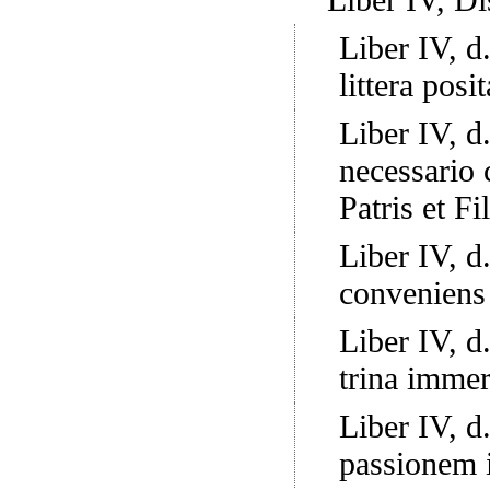
Liber IV, d.
littera posi
Liber IV, d.
necessario 
Patris et Fi
Liber IV, d.
conveniens 
Liber IV, d.
trina immer
Liber IV, d.
passionem i