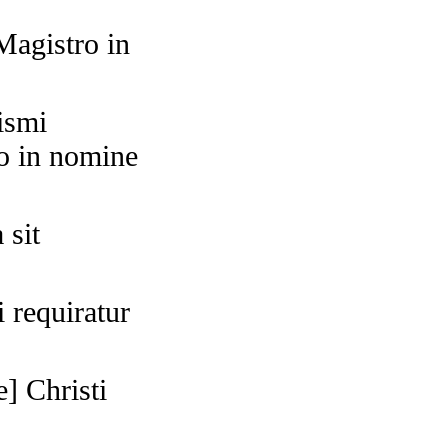
Magistro in
ismi
so in nomine
 sit
 requiratur
] Christi