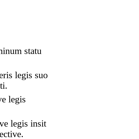
minum statu
ris legis suo
ti.
e legis
e legis insit
ective.