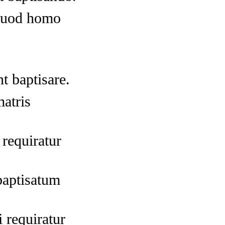
quod homo
t baptisare.
matris
requiratur
baptisatum
 requiratur