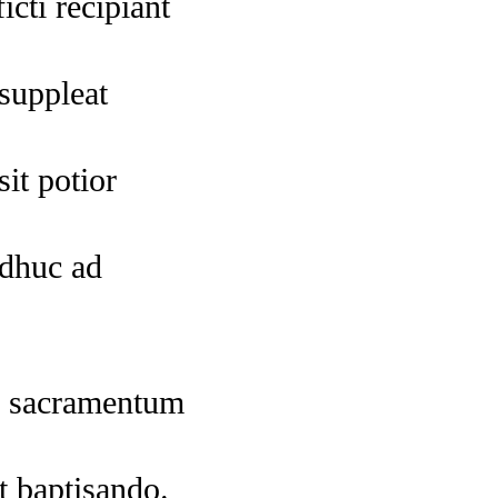
cti recipiant
suppleat
it potior
adhuc ad
e sacramentum
t baptisando.