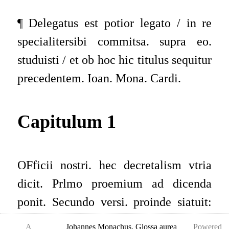
¶ Delegatus est potior legato / in re
specialitersibi commitsa. supra eo.
studuisti / et ob hoc hic titulus sequitur
precedentem. Ioan. Mona. Cardi.
Capitulum 1
OFficii nostri. hec decretalism vtria
dicit. Prlmo proemium ad dicenda
ponit. Secundo versi. proinde siatuit:
Tertio versi. nisi duos quod sus a dicto
A
Johannes Monachus
,
Glossa aurea
Powered