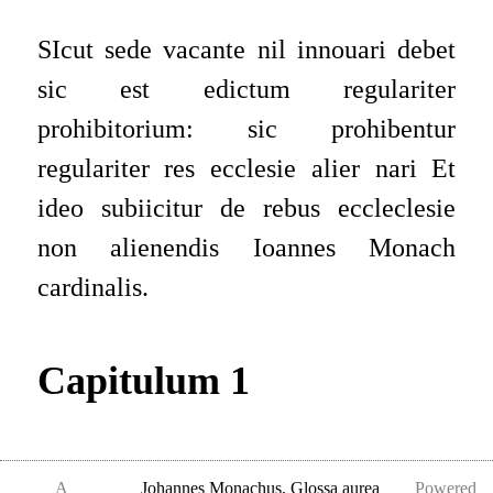
SIcut sede vacante nil innouari debet
sic est edictum regulariter
prohibitorium: sic prohibentur
regulariter res ecclesie alier nari Et
ideo subiicitur de rebus eccleclesie
non alienendis Ioannes Monach
cardinalis.
Capitulum 1
Ddum., Hec decreta. habet iardicta.
A
Johannes Monachus
,
Glossa aurea
Powered