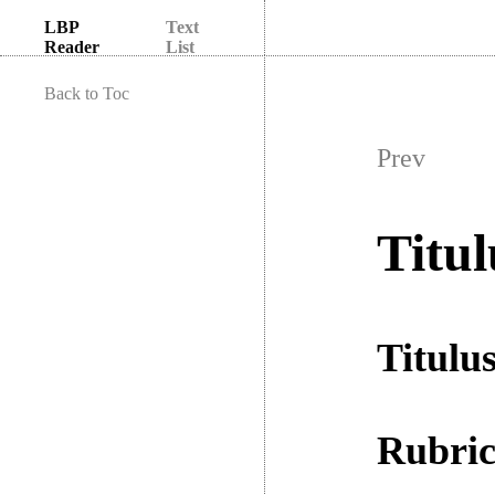
LBP
Text
Reader
List
Back to Toc
Prev
Titul
Titulu
Rubri