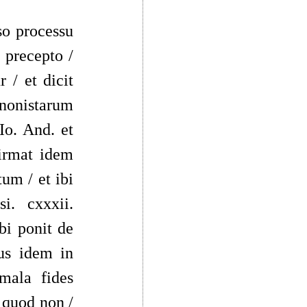
so processu
 precepto /
 / et dicit
nonistarum
 Io. And. et
Firmat idem
tum / et ibi
i. cxxxii.
vbi ponit de
us idem in
 mala fides
t quod non /