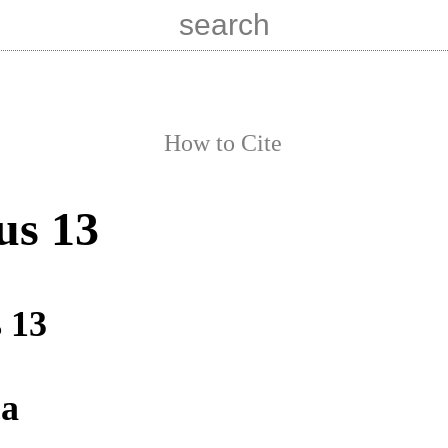
How to Cite
us 13
s 13
ca