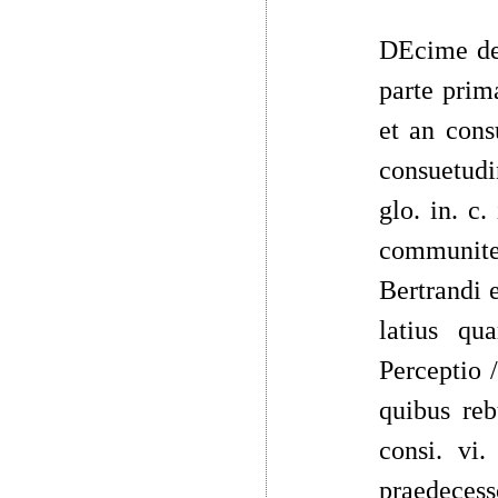
DEcime deb
parte prim
et an cons
consuetud
glo. in. c.
communiter
Bertrandi e
latius qu
Perceptio /
quibus re
consi. vi.
praedecesso