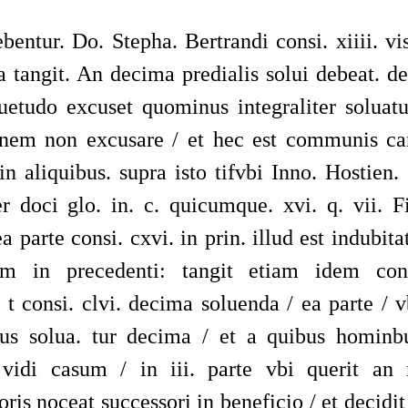
entur. Do. Stepha. Bertrandi consi. xiiii. vi
a tangit. An decima predialis solui debeat. de
uetudo excuset quominus integraliter soluatur
inem non excusare / et hec est communis ca
 in aliquibus. supra isto tifvbi Inno. Hostien.
 doci glo. in. c. quicumque. xvi. q. vii. 
a parte consi. cxvi. in prin. illud est indubita
am in precedenti: tangit etiam idem cons
 t consi. clvi. decima soluenda / ea parte / 
bus solua. tur decima / et a quibus hominb
 vidi casum / in iii. parte vbi querit an
ris noceat successori in beneficio / et decidi