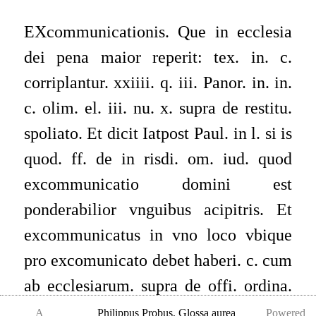
EXcommunicationis. Que in ecclesia
dei pena maior reperit: tex. in. c.
corriplantur. xxiiii. q. iii. Panor. in. in.
c. olim. el. iii. nu. x. supra de restitu.
spoliato. Et dicit Iatpost Paul. in l. si is
quod. ff. de in risdi. om. iud. quod
excommunicatio domini est
ponderabilior vnguibus acipitris. Et
excommunicatus in vno loco vbique
pro excomunicato debet haberi. c. cum
ab ecclesiarum. supra de offi. ordina.
ista est pena que diminutione starus
A
Philippus Probus
,
Glossa aurea
Powered