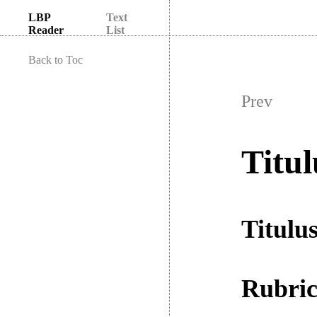
LBP
Text
Reader
List
Back to Toc
Prev
Titul
Titulu
Rubri