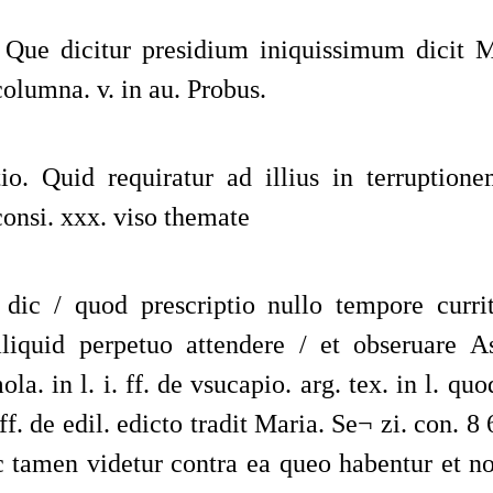
 Que dicitur presidium iniquissimum dicit M
columna. v. in au. Probus.
tio. Quid requiratur ad illius in terruption
consi. xxx. viso themate
 dic / quod prescriptio nullo tempore curri
aliquid perpetuo attendere / et obseruare 
ola. in l. i. ff. de vsucapio. arg. tex. in l. quod
 ff. de edil. edicto tradit Maria. Se¬
zi. con. 8 6
 tamen videtur contra ea queo habentur et no. 