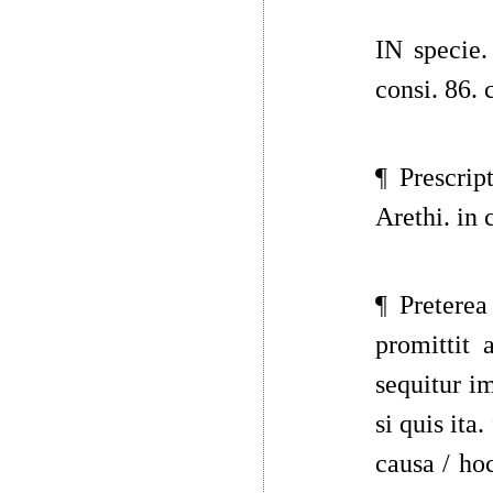
IN specie.
consi. 86. 
¶ Prescrip
Arethi. in 
¶ Preterea
promittit 
sequitur im
si quis ita.
causa / hoc