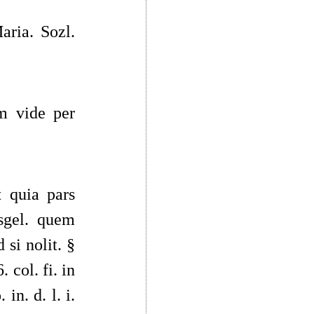
aria. Sozl.
em vide per
t quia pars
Asgel. quem
 si nolit. §
. col. fi. in
in. d. l. i.