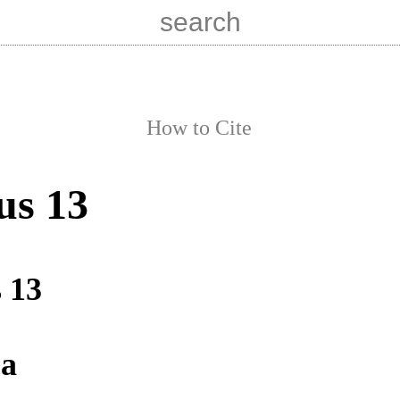
How to Cite
us 13
s 13
ca