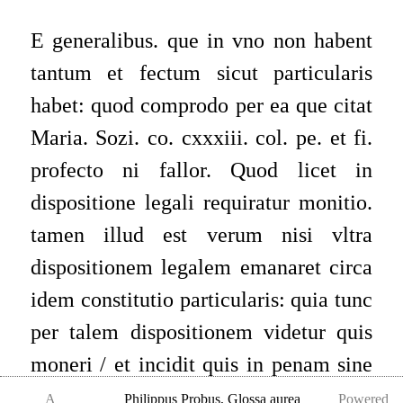
E generalibus. que in vno non habent
tantum et fectum sicut particularis
habet: quod comprodo per ea que citat
Maria. Sozi. co. cxxxiii. col. pe. et fi.
profecto ni fallor. Quod licet in
dispositione legali requiratur monitio.
tamen illud est verum nisi vltra
dispositionem legalem emanaret circa
idem constitutio particularis: quia tunc
per talem dispositionem videtur quis
moneri / et incidit quis in penam sine
alia monitione. Probus
A
Philippus Probus
,
Glossa aurea
Powered