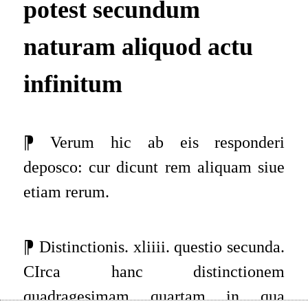
potest secundum
naturam aliquod actu
infinitum
⁋ Verum hic ab eis responderi
deposco: cur dicunt rem aliquam siue
etiam rerum.
⁋ Distinctionis. xliiii. questio secunda.
CIrca hanc distinctionem
quadragesimam quartam in qua