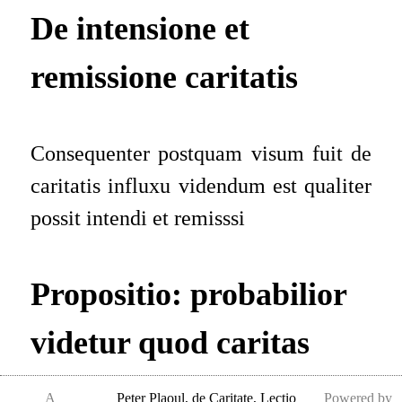
De intensione et
remissione caritatis
Consequenter postquam visum fuit de
caritatis influxu videndum est qualiter
possit intendi et remisssi
Propositio: probabilior
videtur quod caritas
potest componi ex
A
Peter Plaoul
,
de Caritate, Lectio
Powered by