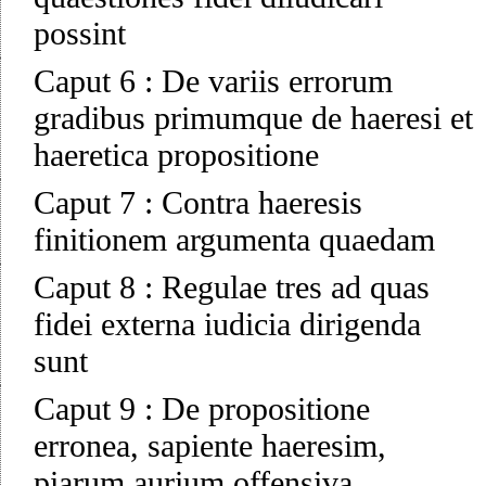
possint
Caput 6
:
De variis errorum
gradibus primumque de haeresi et
haeretica propositione
Caput 7
:
Contra haeresis
finitionem argumenta quaedam
Caput 8
:
Regulae tres ad quas
fidei externa iudicia dirigenda
sunt
Caput 9
:
De propositione
erronea, sapiente haeresim,
piarum aurium offensiva