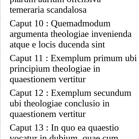
temeraria scandalosa
Caput 10
:
Quemadmodum
argumenta theologiae invenienda
atque e locis ducenda sint
Caput 11
:
Exemplum primum ubi
principium theologiae in
quaestionem vertitur
Caput 12
:
Exemplum secundum
ubi theologiae conclusio in
quaestionem vertitur
Caput 13
:
In quo ea quaestio
vocatur in dubium, quae cum