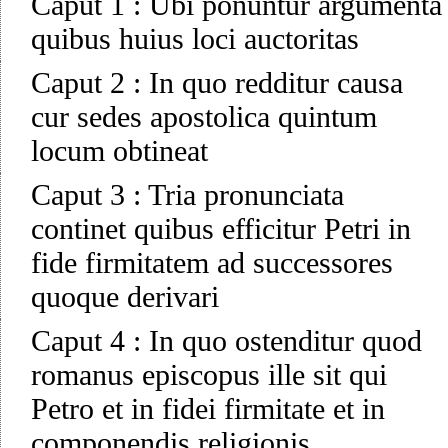
Caput 1
:
Ubi ponuntur argumenta
quibus huius loci auctoritas
Caput 2
:
In quo redditur causa
cur sedes apostolica quintum
locum obtineat
Caput 3
:
Tria pronunciata
continet quibus efficitur Petri in
fide firmitatem ad successores
quoque derivari
Caput 4
:
In quo ostenditur quod
romanus episcopus ille sit qui
Petro et in fidei firmitate et in
componendis religionis