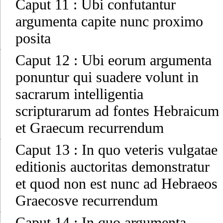
Caput 11
:
Ubi confutantur
argumenta capite nunc proximo
posita
Caput 12
:
Ubi eorum argumenta
ponuntur qui suadere volunt in
sacrarum intelligentia
scripturarum ad fontes Hebraicum
et Graecum recurrendum
Caput 13
:
In quo veteris vulgatae
editionis auctoritas demonstratur
et quod non est nunc ad Hebraeos
Graecosve recurrendum
Caput 14
:
In quo argumenta