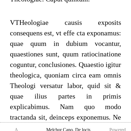
VTHeologiae causis exposits
consequens est, vt effe cta exponamus:
quae quum in dubium vocantur,
quaestiones sunt, quum ratiocinatione
coguntur, conclusiones. Quaestio igitur
theologica, quoniam circa eam omnis
Theologi versatur labor, quid sit &
quae ilius partes in primis
explicabimus. Nam quo modo
tractanda sit, deinceps exponemus. Ne
vero quempiam fallat huius nominis
A
Melchor Cano
,
De locis
Powered