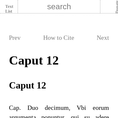
Dona
Text
List
Prev
How to Cite
Next
Caput 12
Caput 12
Cap. Duo decimum, Vbi eorum
argumenta ponuntur, qui su adere