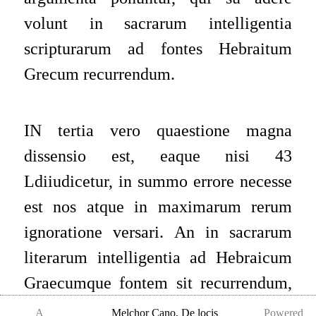
volunt in sacrarum intelligentia
scripturarum ad fontes Hebraitum
Grecum recurrendum.
IN tertia vero quaestione magna
dissensio est, eaque nisi 43
Ldiiudicetur, in summo errore necesse
est nos atque in maximarum rerum
ignoratione versari. An in sacrarum
literarum intelligentia ad Hebraicum
Graecumque fontem sit recurrendum,
An potius editio ipsa Latina tam
A
Melchor Cano
,
De locis
Powered