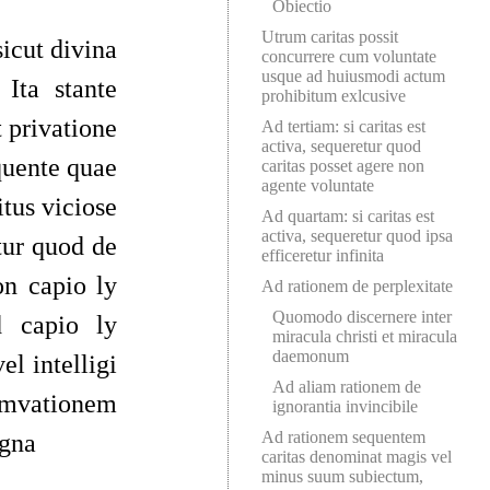
Obiectio
Utrum caritas possit
sicut divina
concurrere cum voluntate
usque ad huiusmodi actum
 Ita stante
prohibitum exlcusive
t privatione
Ad tertiam: si caritas est
activa, sequeretur quod
equente quae
caritas posset agere non
agente voluntate
tus viciose
Ad quartam: si caritas est
activa, sequeretur quod ipsa
tur quod de
efficeretur infinita
on capio ly
Ad rationem de perplexitate
Quomodo discernere inter
d capio ly
miracula christi et miracula
daemonum
el intelligi
Ad aliam rationem de
mvationem
ignorantia invincibile
Ad rationem sequentem
igna
caritas denominat magis vel
minus suum subiectum,