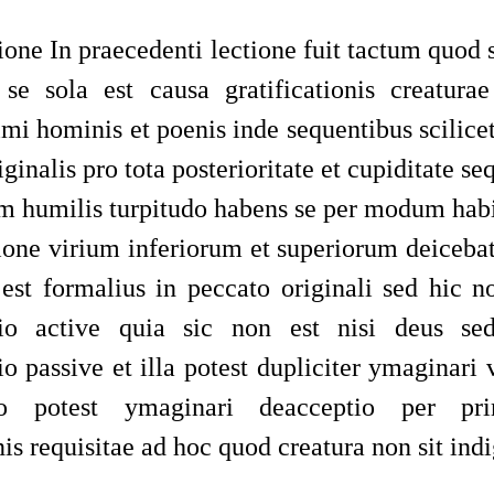
tione In praecedenti lectione fuit tactum quod 
 se sola est causa gratificationis creaturae
mi hominis et poenis inde sequentibus scilice
riginalis pro tota posterioritate et cupiditate s
am
humilis
turpitudo habens se per modum habi
sione virium inferiorum et superiorum deiceba
 est formalius in peccato originali sed hic n
tio active quia sic non est nisi deus se
io passive
et
illa potest dupliciter ymaginari v
 potest ymaginari deacceptio per pri
is requisitae ad hoc quod creatura non sit ind