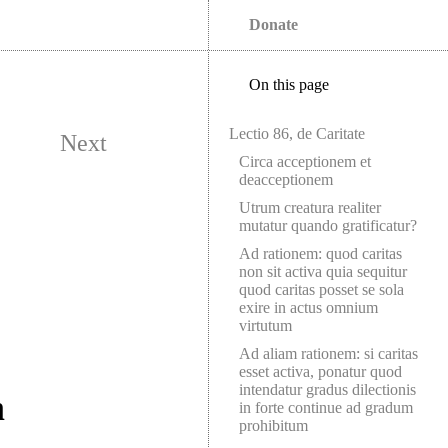
Donate
On this page
Lectio 86, de Caritate
Next
Circa acceptionem et
deacceptionem
Utrum creatura realiter
mutatur quando gratificatur?
Ad rationem: quod caritas
non sit activa quia sequitur
quod caritas posset se sola
exire in actus omnium
virtutum
Ad aliam rationem: si caritas
esset activa, ponatur quod
intendatur gradus dilectionis
m
in forte continue ad gradum
prohibitum