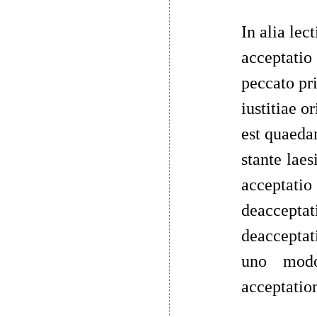
In alia lec
acceptatio
peccato pri
iustitiae o
est quaed
stante lae
acceptatio
deaccepta
deacceptat
uno modo
acceptation