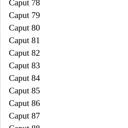
Caput 78
Caput 79
Caput 80
Caput 81
Caput 82
Caput 83
Caput 84
Caput 85
Caput 86
Caput 87