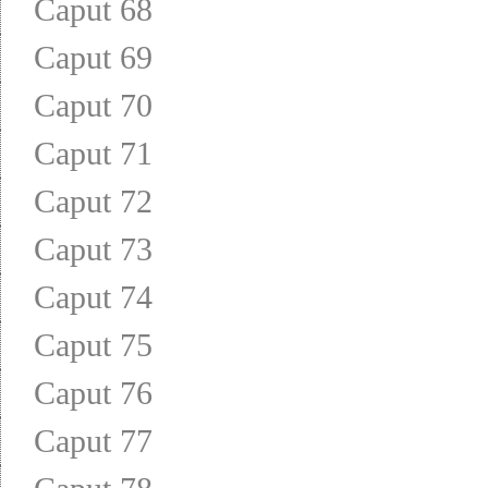
Caput 68
Caput 69
Caput 70
Caput 71
Caput 72
Caput 73
Caput 74
Caput 75
Caput 76
Caput 77