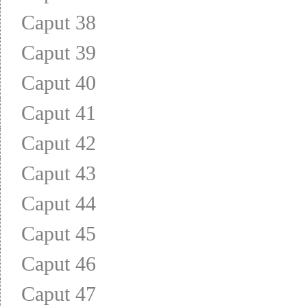
Caput 38
Caput 39
Caput 40
Caput 41
Caput 42
Caput 43
Caput 44
Caput 45
Caput 46
Caput 47