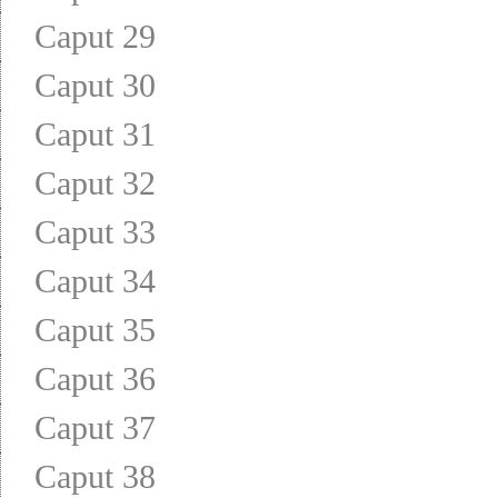
Caput 29
Caput 30
Caput 31
Caput 32
Caput 33
Caput 34
Caput 35
Caput 36
Caput 37
Caput 38