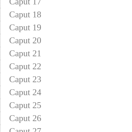
Caput 17
Caput 18
Caput 19
Caput 20
Caput 21
Caput 22
Caput 23
Caput 24
Caput 25
Caput 26
Caput 27