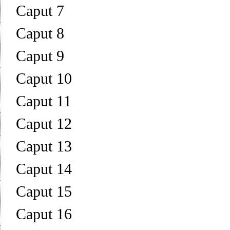
Caput 7
Caput 8
Caput 9
Caput 10
Caput 11
Caput 12
Caput 13
Caput 14
Caput 15
Caput 16