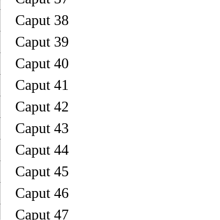
Caput 38
Caput 39
Caput 40
Caput 41
Caput 42
Caput 43
Caput 44
Caput 45
Caput 46
Caput 47