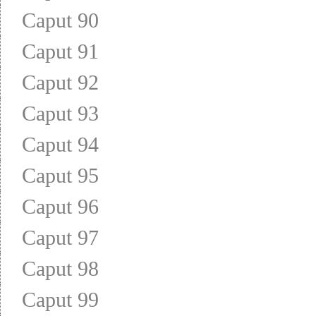
Caput 90
Caput 91
Caput 92
Caput 93
Caput 94
Caput 95
Caput 96
Caput 97
Caput 98
Caput 99