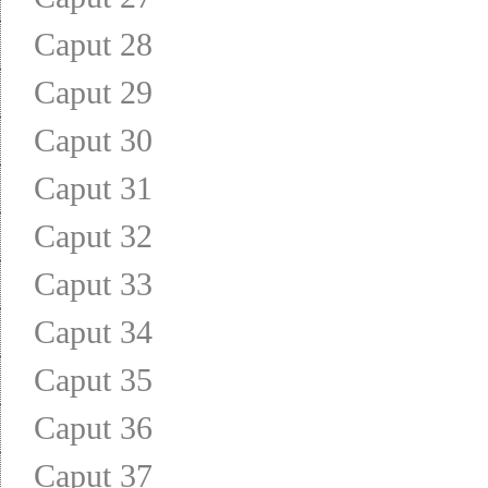
Caput 28
Caput 29
Caput 30
Caput 31
Caput 32
Caput 33
Caput 34
Caput 35
Caput 36
Caput 37