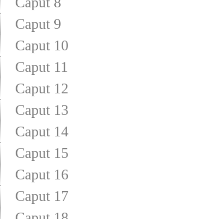
Caput 8
Caput 9
Caput 10
Caput 11
Caput 12
Caput 13
Caput 14
Caput 15
Caput 16
Caput 17
Caput 18