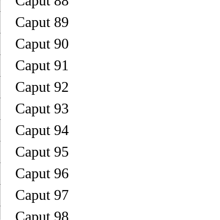
Caput 88
Caput 89
Caput 90
Caput 91
Caput 92
Caput 93
Caput 94
Caput 95
Caput 96
Caput 97
Caput 98