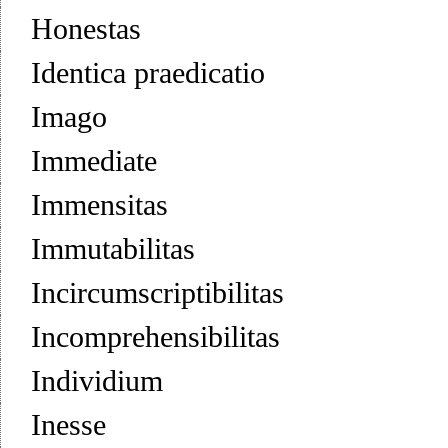
Honestas
Identica praedicatio
Imago
Immediate
Immensitas
Immutabilitas
Incircumscriptibilitas
Incomprehensibilitas
Individium
Inesse