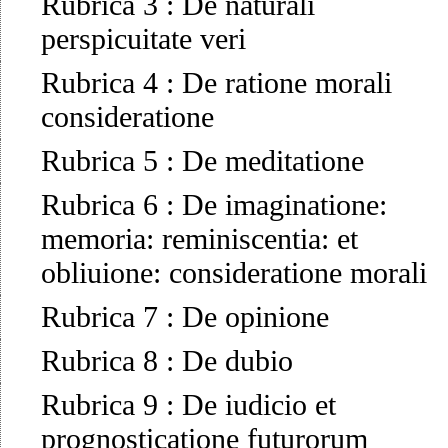
Rubrica 3
:
De naturali
perspicuitate veri
Rubrica 4
:
De ratione morali
consideratione
Rubrica 5
:
De meditatione
Rubrica 6
:
De imaginatione:
memoria: reminiscentia: et
obliuione: consideratione morali
Rubrica 7
:
De opinione
Rubrica 8
:
De dubio
Rubrica 9
:
De iudicio et
prognosticatione futurorum