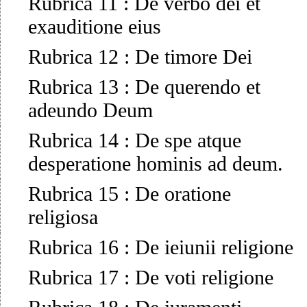
Rubrica 11
:
De verbo dei et
exauditione eius
Rubrica 12
:
De timore Dei
Rubrica 13
:
De querendo et
adeundo Deum
Rubrica 14
:
De spe atque
desperatione hominis ad deum.
Rubrica 15
:
De oratione
religiosa
Rubrica 16
:
De ieiunii religione
Rubrica 17
:
De voti religione