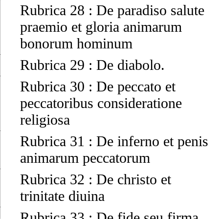
Rubrica 28
:
De paradiso salute
praemio et gloria animarum
bonorum hominum
Rubrica 29
:
De diabolo.
Rubrica 30
:
De peccato et
peccatoribus consideratione
religiosa
Rubrica 31
:
De inferno et penis
animarum peccatorum
Rubrica 32
:
De christo et
trinitate diuina
Rubrica 33
:
De fide seu firma