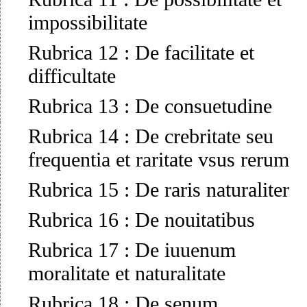
impossibilitate
Rubrica 12
:
De facilitate et
difficultate
Rubrica 13
:
De consuetudine
Rubrica 14
:
De crebritate seu
frequentia et raritate vsus rerum
Rubrica 15
:
De raris naturaliter
Rubrica 16
:
De nouitatibus
Rubrica 17
:
De iuuenum
moralitate et naturalitate
Rubrica 18
:
De senum