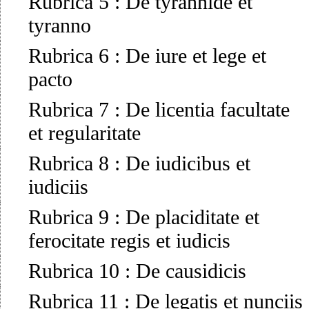
Rubrica 5
:
De tyrannide et
tyranno
Rubrica 6
:
De iure et lege et
pacto
Rubrica 7
:
De licentia facultate
et regularitate
Rubrica 8
:
De iudicibus et
iudiciis
Rubrica 9
:
De placiditate et
ferocitate regis et iudicis
Rubrica 10
:
De causidicis
Rubrica 11
:
De legatis et nunciis