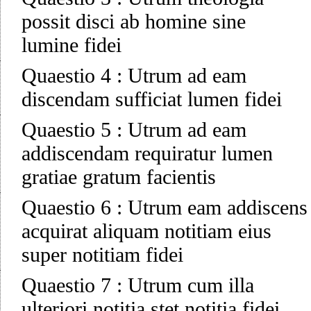
possit disci ab homine sine
lumine fidei
Quaestio 4
:
Utrum ad eam
discendam sufficiat lumen fidei
Quaestio 5
:
Utrum ad eam
addiscendam requiratur lumen
gratiae gratum facientis
Quaestio 6
:
Utrum eam addiscens
acquirat aliquam notitiam eius
super notitiam fidei
Quaestio 7
:
Utrum cum illa
ulteriori notitia stet notitia fidei