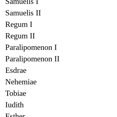
Samuelis I
Samuelis II
Regum I
Regum II
Paralipomenon I
Paralipomenon II
Esdrae
Nehemiae
Tobiae
Iudith
Esther