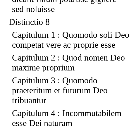
sed noluisse
Distinctio 8
Capitulum 1
:
Quomodo soli Deo
competat vere ac proprie esse
Capitulum 2
:
Quod nomen Deo
maxime proprium
Capitulum 3
:
Quomodo
praeteritum et futurum Deo
tribuantur
Capitulum 4
:
Incommutabilem
esse Dei naturam