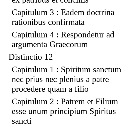
Capitulum 3
:
Eadem doctrina
rationibus confirmata
Capitulum 4
:
Respondetur ad
argumenta Graecorum
Distinctio 12
Capitulum 1
:
Spiritum sanctum
nec prius nec plenius a patre
procedere quam a filio
Capitulum 2
:
Patrem et Filium
esse unum principium Spiritus
sancti