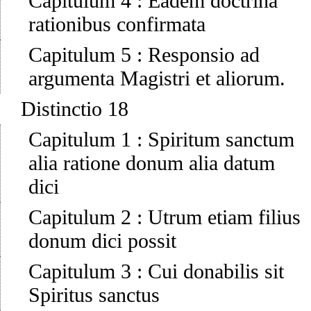
Capitulum 4
:
Eadem doctrina
rationibus confirmata
Capitulum 5
:
Responsio ad
argumenta Magistri et aliorum.
Distinctio 18
Capitulum 1
:
Spiritum sanctum
alia ratione donum alia datum
dici
Capitulum 2
:
Utrum etiam filius
donum dici possit
Capitulum 3
:
Cui donabilis sit
Spiritus sanctus