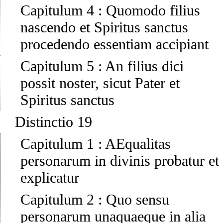
Capitulum 4
:
Quomodo filius
nascendo et Spiritus sanctus
procedendo essentiam accipiant
Capitulum 5
:
An filius dici
possit noster, sicut Pater et
Spiritus sanctus
Distinctio 19
Capitulum 1
:
AEqualitas
personarum in divinis probatur et
explicatur
Capitulum 2
:
Quo sensu
personarum unaquaeque in alia