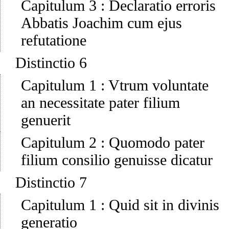
Capitulum 3
:
Declaratio erroris
Abbatis Joachim cum ejus
refutatione
Distinctio 6
Capitulum 1
:
Vtrum voluntate
an necessitate pater filium
genuerit
Capitulum 2
:
Quomodo pater
filium consilio genuisse dicatur
Distinctio 7
Capitulum 1
:
Quid sit in divinis
generatio