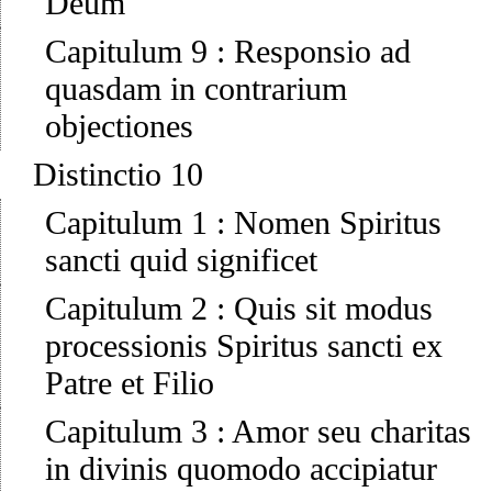
Deum
Capitulum 9
:
Responsio ad
quasdam in contrarium
objectiones
Distinctio 10
Capitulum 1
:
Nomen Spiritus
sancti quid significet
Capitulum 2
:
Quis sit modus
processionis Spiritus sancti ex
Patre et Filio
Capitulum 3
:
Amor seu charitas
in divinis quomodo accipiatur