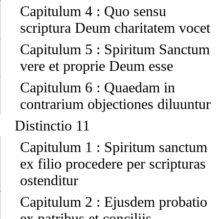
Capitulum 4
:
Quo sensu
scriptura Deum charitatem vocet
Capitulum 5
:
Spiritum Sanctum
vere et proprie Deum esse
Capitulum 6
:
Quaedam in
contrarium objectiones diluuntur
Distinctio 11
Capitulum 1
:
Spiritum sanctum
ex filio procedere per scripturas
ostenditur
Capitulum 2
:
Ejusdem probatio
ex patribus et conciliis