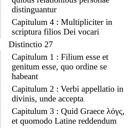
distinguantur
Capitulum 4
:
Multipliciter in
scriptura filios Dei vocari
Distinctio 27
Capitulum 1
:
Filium esse et
genitum esse, quo ordine se
habeant
Capitulum 2
:
Verbi appellatio in
divinis, unde accepta
Capitulum 3
:
Quid Graece λόγς,
et quomodo Latine reddendum