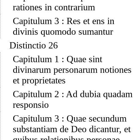
rationes in contrarium
Capitulum 3
:
Res et ens in
divinis quomodo sumantur
Distinctio 26
Capitulum 1
:
Quae sint
divinarum personarum notiones
et proprietates
Capitulum 2
:
Ad dubia quadam
responsio
Capitulum 3
:
Quae secundum
substantiam de Deo dicantur, et
quibus relationibus personae