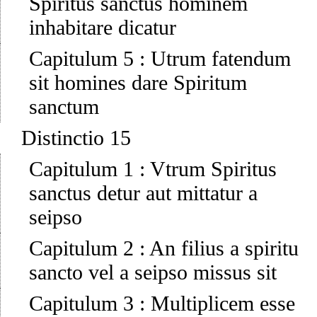
Spiritus sanctus hominem
inhabitare dicatur
Capitulum 5
:
Utrum fatendum
sit homines dare Spiritum
sanctum
Distinctio 15
Capitulum 1
:
Vtrum Spiritus
sanctus detur aut mittatur a
seipso
Capitulum 2
:
An filius a spiritu
sancto vel a seipso missus sit
Capitulum 3
:
Multiplicem esse