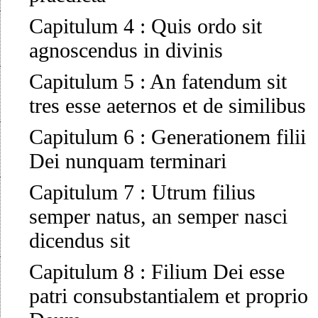
Capitulum 4
:
Quis ordo sit
agnoscendus in divinis
Capitulum 5
:
An fatendum sit
tres esse aeternos et de similibus
Capitulum 6
:
Generationem filii
Dei nunquam terminari
Capitulum 7
:
Utrum filius
semper natus, an semper nasci
dicendus sit
Capitulum 8
:
Filium Dei esse
patri consubstantialem et proprio