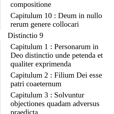
compositione
Capitulum 10
:
Deum in nullo
rerum genere collocari
Distinctio 9
Capitulum 1
:
Personarum in
Deo distinctio unde petenda et
qualiter exprimenda
Capitulum 2
:
Filium Dei esse
patri coaeternum
Capitulum 3
:
Solvuntur
objectiones quadam adversus
praedicta