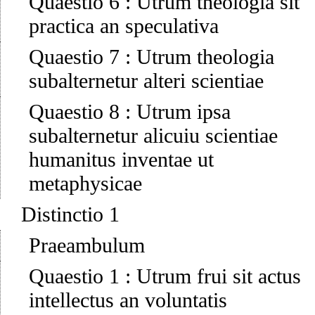
Quaestio 6
:
Utrum theologia sit
practica an speculativa
Quaestio 7
:
Utrum theologia
subalternetur alteri scientiae
Quaestio 8
:
Utrum ipsa
subalternetur alicuiu scientiae
humanitus inventae ut
metaphysicae
Distinctio 1
Praeambulum
Quaestio 1
:
Utrum frui sit actus
intellectus an voluntatis